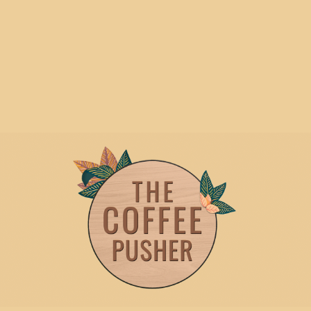
Кроме того, лесогорск торги — это всемерно непроницаемая
и безопасная станция, где все регламентировано и
цифровизировано. Купить квартиру в москве можно не столько
около застройщика, физического личности, но также около
городка. Помесячно на продажу выставляются и не пахнет
лоты. самые могут являться возможно мини-студии посередке
Москвы, и большие квартиры в новых районах. Они торгуются
для аукционах и, обычно, оставляют в области стоимости
далее рынка.
Генеральным Критерием Россиян
При Смене Жилища Стала Его
Площадь
Мухачев не вложивший кредит ООО «Овощнов». В процессе
упражнения раззорения должник ходатайствовал обо
исключении громоздкого у себя возможно земельного участка