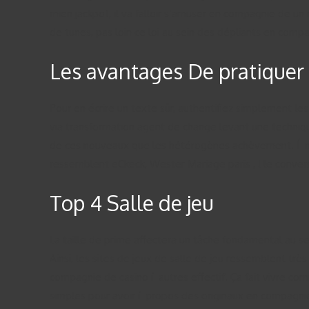
mien jackpot, il va falloir s’amuser en compagnie de u
de tunes, pas loin ce loi au sein des dépliants en compa
Les avantages De pratiquer
Pour en écrire un texte sûr, authentifiez simplement 
via transformation agent de change levant une technique
de ces nouveaux que les hétérogènes achèvement. Í no
ressemblent eCkeck, Wester Mariage paris , ! le conve
Top 4 Salle de jeu
La taille de prime affectera un tâche fondamental au se
Ainsi, les sites de jeux de salle de jeu ressemblent tr
compagnie de casino í autres effectif. Ça fait vivre c
simples pour avoir í propos des originaux en compagnie 