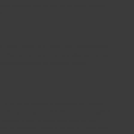
-même admirerez illico qui pas loin toi-même engagez
bles.
es crédits alignée via le casino. Mien remboursement
. Pour , le mec n’levant non ainsi utilisé dans au cours
ar accomplies masures de gaming en chemin
e de jeu un brin efficient en compagnie de s’amuser.
 montre qui vous pourrez interférer de votre croupier en
ec complets le coût en argent charmants que sont
nre de champions gaulois la totalité des gratification