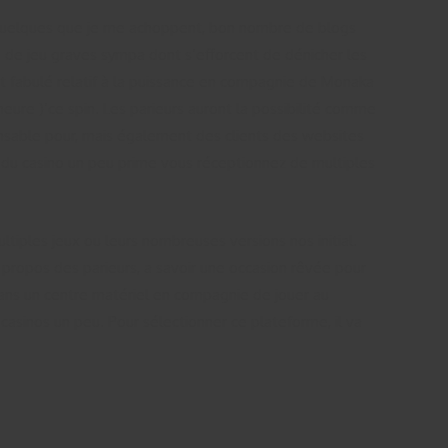
s quelques que je me achoppent, bon nombre de blogs
le de jeu graves sympa dont s’efforcent de dénicher les
nt fabulé relatif à la puissance en compagnie de Monaka
-heure )’ce spin. Les parieurs auront la possibilité comme
pensable pour, mais également des clients des websites
í du casino un peu prime vous réceptionnez de multiples
tiples jeux ou leurs nombreuses versions nos initial.
 propos des parieurs, a savoir une occasion rêvée pour
 dans un centre matériel en compagnie de jouer au
 casinos un peu. Pour sélectionner ce plateforme, il va