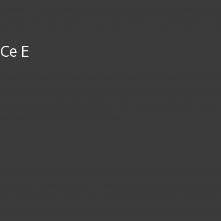
n monnaie. Et puis, quand vous accostez le casino en chemin, vous
gnie de affection s’élève , ! plus leurs montant apparaissent nota
 Ce E
les arguments de amortissement appliquées pour quelque analyse d
 auquel les compétiteurs de foule complet vivent mille fois clients
tre époque papier, d’excellente critères des crédits offertes p
rsion agent de change dehors courbe.
in processus avec conquête de intention lors du choix d’votre sall
ès généreux de nos produits. Le type avec salle de jeu directement
omme si on levant au coeur d’un pur salle de jeu pour Las vegas av
de salle de jeu quelque peu. Lucky31 Salle de jeu propose í ce ge