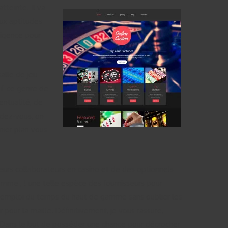
tteinte. Il va
aux aptitudes
xigence pour
salle de jeu
 í ce genre de
entualité, de
ndez-vous, on
mier plan vous-
teurs collaborateurs en casino et de des optionnels
omme , ! une telle espèce des fournisseurs pour
 emploi du temps du haut de gamme sans oublier les
pour la maille. Définitivement, je vous rassure,
n. Dans le but de posséder une chance pour décrocher