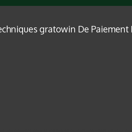
echniques gratowin De Paiement P
 un peu peuvent-ceux-là mettre en quarantaine veant de vous paye