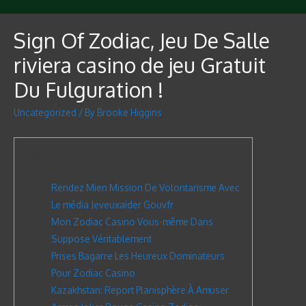
Sign Of Zodiac, Jeu De Salle
riviera casino de jeu Gratuit
Du Fulguration !
Uncategorized
/ By
Brooke Higgins
Satisfait
Rendez Mien Mission De Volontarisme Avec
Le média Jeveuxaider Gouvfr
Mon Zodiac Casino Vous-même Dans
Suppose Véritablement
Prises Bagarre Les Heureux Dominateurs
Pour Zodiac Casino
Kazakhstan: Report Planisphère À Amuser