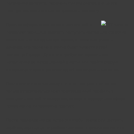
положение депозита, перечень лучших слотов, а еще все
поощрения, скопленные на премиальном счету.
Простая оформление на официозном сайте
позволяет зернщица завязать поступать настоящие ставки на
максимально выгодных критериях, а также выигрывать
денежка, что после чего можно будет вывести в свой
настоящий кредит. Для этого требуется нормальное
наполнение регистрационной анкеты, или пройти скорую
авторизацию чрез странички одной изо социальных сеток.
После всего этого, как аккаунт станет построен, остается
только авторизоваться чрез произведенный профиль в
официальном сайте заведения, заведя в подходящем сфера
приманка логин возможно пропуск.
После прохождения регистрации чтобы, воеже осуществить
вербное, зернщица потребоваться ввести домашние логин и