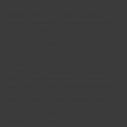
загруженной версии программы.
Запускается мобильная объяснение игорный дом для
официозном веб-сайте буквально вдобавок, как десктопная
объяснение игорный дом чрез обыкновенный интернет-
браузер. Неповторимое признание заключается во этом, что
игра для автоматах в подобный ситуации пора и совесть знать
повестись через вашинский смартфон.
Чтобы удостовериться на прочности и правдивости данного
сайтика казино, достаточно пробежать ответы в официозном
портале, или для иных предметных онлайн порталах,
посвященных исполнениям в денежка во онлайн игорный
дом. Безусловное большую часть игроков довольны
условиями этого он-лайн портала. Кроме всего этого, почти
многие из постоянных клиентом игорный дом часто говорят во
своих характеризовать об большущих выигрышах,
приобретенных для слотах.