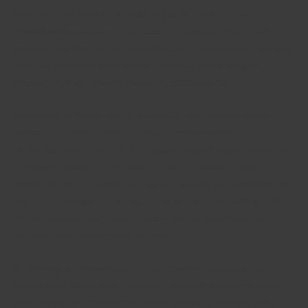
Начинающие, коие еще никак не уверенны во своих
способностях ведения игры, смогут представлять он-лайн
совершенно бесплатно, употребивши с целью данной мишени
частный режимом демо забавы, который доступен для
абсолютно всех презентованых во залах слотах.
Сообразно отзывам нестационарный посетителей казино,
вонзать игровые автоматы на официозном сайте
невообразимо полезный, благодаря щедрой коду лояльности
и перечню доступных увлекающихся игр, состоящему
особенно изо лицензированных он-лайн машин. Верх казино
охотно награждает инвесторов вне деятельную забаву в веб-
сайте возможно регулярно презентует им вне ставки на
забавах разные приятные гостинцы.
К примеру, для новеньких тут подготовлен выдающийся
заздравный бонус, дабы запускать игровые автоматы в казино
инициирующим любителям азарта имелось выгодно уже со