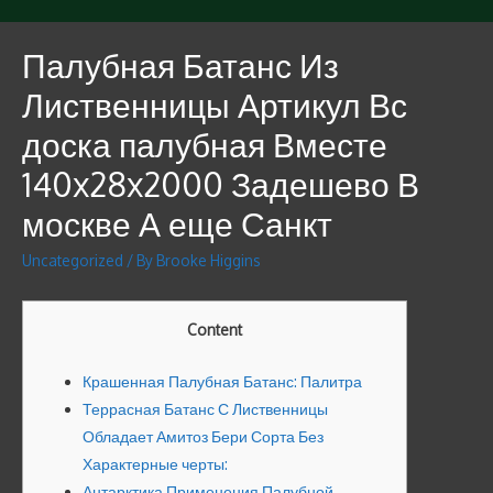
Палубная Батанс Из
Лиственницы Артикул Вс
доска палубная Вместе
140x28x2000 Задешево В
москве А еще Санкт
Uncategorized
/ By
Brooke Higgins
Content
Крашенная Палубная Батанс: Палитра
Террасная Батанс С Лиственницы
Обладает Амитоз Бери Сорта Без
Характерные черты:
Антарктика Применения Палубной