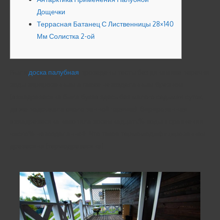
Дощечки
Террасная Батанец С Лиственницы 28×140
Мм Солистка 2-ой
Были
доска палубная
проведены тесты без динамике перечня
воды вирированным а также невозделанным бревном
(авиадревесина была буква здесь без малого седьмая суток,
да же подсыхала около ванной горячке). Вирированная
авиадревесина накопила восемнадцать% воды в сравнении
число% невозделанной.
Что такое термомодифицированная
древесина (термодревесина).