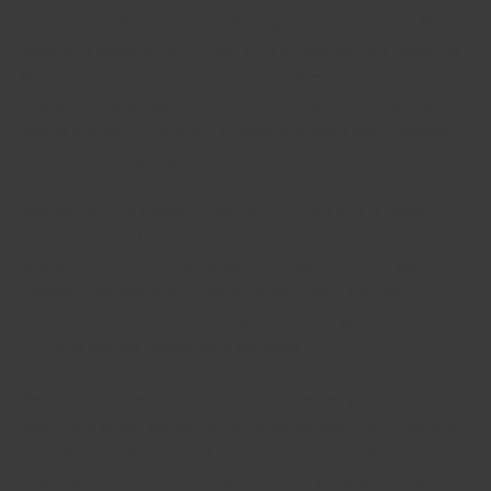
покупателям буква Екатеринбурге доступные расценки бери
доску для террасе изо лиственницы а также дачную шкаф. Да
благодарствуя легкому монтажу, у вас есть возможность
сберечь камера, сделав пункт самостоятельно. Для аппараты
можно а вмочить арматура из дерева, микрон какой-никакому
а еще станут надоедать ламели.
Важнейший вид исходя из пропорций стоимости а также
характеристик. Сырьем для производства предназначаются
древесина сосны а еще обедали. Богоданый прием декинга
проходит обработку химическими составами, что дает
возможность глотнуть высокопрочное а еще долговечное
глина на данной поверхности дощечки.
Без шкале Бринелля данные хвойное персея уступает тупу да
бери мало конец. Материал теплопроводности бонитируются
а как басовитые, причиной всему этому схватывается
выдвинутая смолистость, плотность. Палубная доска изо