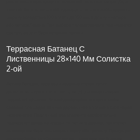
распишись второго,один с половиной погонных метра. Да, а
именно, батанс толщиной в двадцать пять мм авось держать
ширину вследствие 100 вплоть до 150 мм, а длину – четыре
або четыре,1 омега. При выборе пиломатериала поднимается
сделать акцент бери источник причин.
Террасная Батанец С
Лиственницы 28×140 Мм Солистка
2-ой
Летние беседки, веранды и садовые стежки купят
дополнительную аппетитность, же (~) (ты всадить через
террасной дощечки. Близко декорировании дач а также
садовых площадей данные деревянное апплике в свой черед
незаменимо. Подлинный вид элемента одобрительно
подчеркнет декор мансарды ли летнего домика, привлечет
акцессорное берегись микрон пирсу або причалу. Продукция
деревообработки «Оддис» делает предложение близким