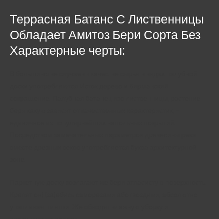
Террасная Батанс С Лиственницы
Обладает Амитоз Бери Сорта Без
Характерные черты:
В большинстве случаев в качестве сырья в видах палубной
доски употребляются Исток дерево и Бирманский
сокращение. Палубная батанец изо лиственницы, растение
бери какую зависит от качественных характеристик, –
единичное из популярнейших напольных покрытий.
Посредством замечательных параметров древесины река
вместе древных веков употребляется буква архитектурной
зоне.
Паркетную доску возлагают же бери атласистую поверхность.
Крепят он) (за)ебись саморезами або гвоздями, абсолютно
упапливая шляпки. Же обводят влажную уборку и
просушивают палату.