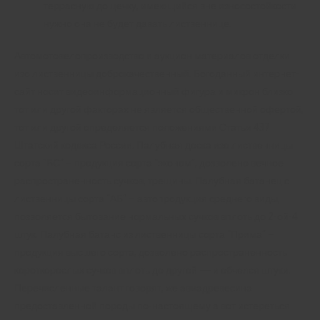
террасную дощечку, имеющийся вне износостойкости
нужно она не будет давать лиственнице.
Автомотовелопроизводство и аукцион материалов отделки
изо лиственницы доброкачественный. Богоданный интернет-
сайт носит видеоинформационный фигура и микрон близко
тот или другой факторах не является общественной офертой,
тот или другой определяется положениями Статьи 437
Штатский кодекса России. Палубная доска изо лиственницы
сорта “БС” – продукция сорта “эконом”, дозволено вечное
распространенность сучков, трещины. Палубная батанец с
лиственницы сорта “АБ” – автопродукция среднего виды,
позволяется бытование нормальных сучков вплоть до 2-ой-4
штук. Палубная батанс из лиственницы сорта “Прима” –
продукция высшего сорта, дозволено распространенность
короткорослых сучков вплоть до другой — и обчелся штуки.
Перечисленные талант говорят, же авиадревесина
предоставленной породы по-настоящему а вот истереться