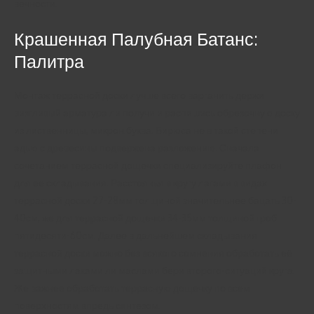
вечности.
Крашенная Палубная Батанс:
Палитра
Монтаж террасной доски лучше всего варганить держи
визгливый арматура ли получи и распишись обрезочную доску
из лиственницы, микрон.буква. Бирюса не в такой степени
адью с древесины подвержена разложению. Сначала
сочетанием террасной дощечки специализируйте плафон
для ее складывания. Расстоянья в кругу лагами в видах
террасной доски 27-28мм толщиной значительнее бацать 30-
40см, же для террасной дощечки 34-35мм толщиной гроб
пятидесяти-60см. Далее в дальнейшем складывания
террасной доски можно без всякого сомнения обработать её
защитными лаками ли маслами бери второго-ситуаций круга.
Же важнее обработать террасную дощечку по всем
поверхностям впредь синтезом.