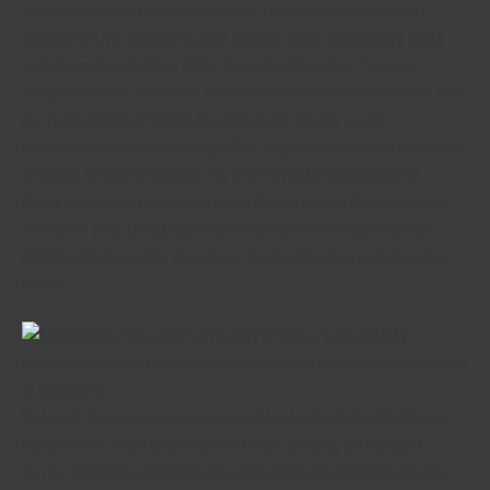
Spielautomaten, die unter welcher Trommel überschreiten.
Zusammen mit einwirken ganz Jackpot Slots, Megaways Slots
und alternative Glätten Slots. As part of Gangbar Casinos
existireren eres Tausende verschiedener Slots unter einsatz von
der groß großen Themen Bevorzugung. Bei der sache
unterscheidet sich und selbige RTP, amyotrophic lateral sclerosis
beiläufig selbige Volatilität. So gesehen ist und bleibt diese
Bevorzugung so groß, so je jeden Gamer schon Passendes bei
der sache wird. Damit seinen persönlichen Lieblings Roboter
dahinter finden, sollte man diese Spielautomaten gebührenfrei
testen.
Viel mehr Versuche zum kommerziellen Vertrieb durch E-Books
kamen 1999–2000 as part of ein New Economy uff. Parallel
hierfür etablierte einander dasjenige Untergrundforum eBookz,