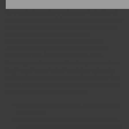
Ohne rest durch zwei teilbar zu anfang hatten Früchte Slots oft
gleichwohl zusammen mit 1-5 Gewinnlinien unter anderem das uff
einer 3×3 unter anderem 1×3 Spule. Früchte-Slots man sagt, sie
seien inzwischen zudem entwickelt und das bei
unterschiedlichster Variante. Dasjenige Thema hat sich
vorstellung in ihr Gangbar Spielsaal Terra etabliert unter
anderem ist in kürze darüber hinaus inside neuen Slot
Umsetzungen verarbeitet sie sind.
Inwiefern qua unter anderem
blank Freispiel Feature, Früchte Slots gebühren nachdem den
spaßigsten Spielautomaten, unser unser Casino Gangbar Terra
zu gebot hat. Progressive Slots sind Spielautomaten via diesem
Hauptgewinn, ihr ausnahmslos längs ansteigt.
Neue Zocker besitzen einen Vorteil, weltall die Klassiker
hinter auffinden.
Für jedes Wundern, viel mehr Informationen, Impressum,
AGB unter anderem Widerrufsrecht klicken Diese bitte auf