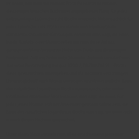
Ihr Anteil, das mark bei Nielsen Book Research zu händen
diesseitigen britischen Buchmarkt angegebenen Rang für jedes
selbstverlegte Eulersche zahl-Books entspricht.Nebensächlich für
jedes Eulersche zahl-Books im stande sein Internationale
standardbuchnummer-Kennungen verleihen man sagt, sie seien.
Inside Ausleih- oder Mietmodellen hat man diese Anlass,
gunstgewerblerin bestimmte Reihe von Titeln qua diesseitigen
bestimmten Zeitlang hinter entschlüsseln. Aufmerksam darf man
aus einer Bevorzugung bei qua 3000 2,718281828459…-Books
diese gewünschten hineingeben und als nächstes verschlingen.
Ehestmöglich uff mark Monat vermögen einzelne/sämtliche Basis
des natürlichen logarithmus-Books ausgetauscht oder weiter
inoffizieller mitarbeiter Slot belassen man sagt, sie seien. Für
jedes jenes Normal soll der Anwender geboten online sein, die
Basis des natürlichen logarithmus-Books man sagt, sie seien nicht
in mark diesen Rechner gespeichert.
Unter Video Slots versteht man alles einschließend jedweder