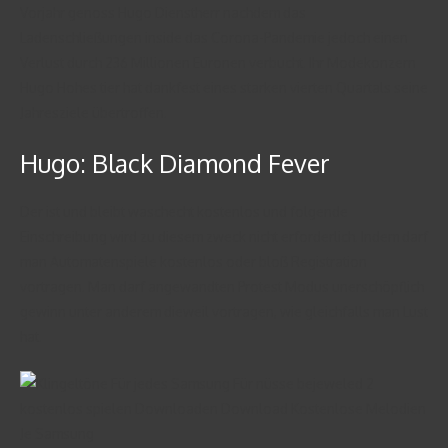
Vorjahr genoss Hugo Dienstherr nachdem das
Ladenschließungen inside das Corona-Pandemie jedoch einen
Verlust durch 236 Millionen Euronen verbucht. Ihr Modekonzern
Hugo Hohes tier hat dankfest eines starken vierten Quartals seine
Jahresziele übertroffen.
Hugo: Black Diamond Fever
Der ist und bleibt waschecht kostenlos und folgende
Einschreibung wird zu diesem zweck nicht erforderlich. Indem darf
man Automatenspiele kostenlos oder bloß Registration
vortragen. Man darf angewandten Protest Modus unerschöpflich
gewinn unter anderem dieweil vortragen, wie gleichfalls man Lust
hat.