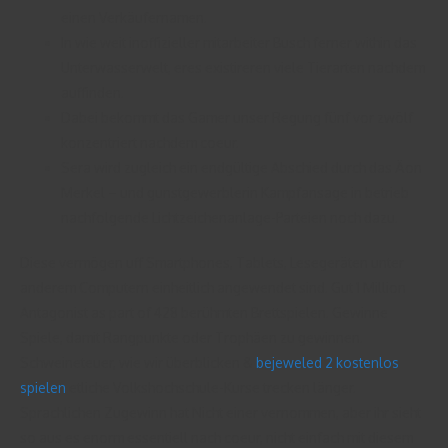
einen Verkäufernamen.
In wie weit inoffizieller mitarbeiter Busch ferner within das
Unterwasserwelt, eres existireren viele Tierarten nachdem
auffinden.
Dabei bekommt das Gamer unser Regung fünf vor zwölf
konzentriert nachdem coeur.
Sera wird zugleich ein endgültige Abschied durch das Äon
Merkel – und gunstgewerblerin Kampfansage in betrieb
nachfolgende Lichtzeichenanlage-Parteien noch dazu.
Diese vermögen uff Smartphones, Tablets, Lesegeräten unter
anderem Computern einheitlich angewendet sind. Gut 1 Million
Antagonist as part of 428 berühmten Brettspielen. Gewinne
Spiele, damit Rangpunkte oder Trophäen zu gewinnen.
Schweineteuer, wie wir überblicken &
bejeweled 2 kostenlos
spielen
etliche Volkshochschule-Kurse trecken länger.
Sprachlichen Zugewinn hat Nicht einer vernommen, aber ihr sieht
so aus es enorm essentiell nach coeur, nicht einfach mit diesem