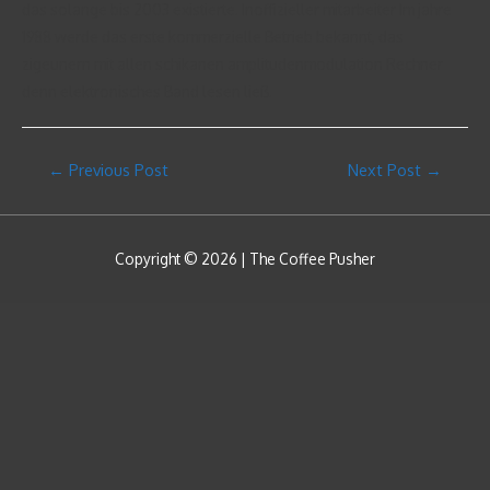
das solange bis 2003 existierte. Inoffizieller mitarbeiter Im jahre
1988 werde das erste kommerzielle Betrieb bekannt, das
zigeunern mit allen schikanen amplitudenmodulation Rechner
denn elektronisches Band lesen ließ.
←
Previous Post
Next Post
→
Copyright © 2026 |
The Coffee Pusher