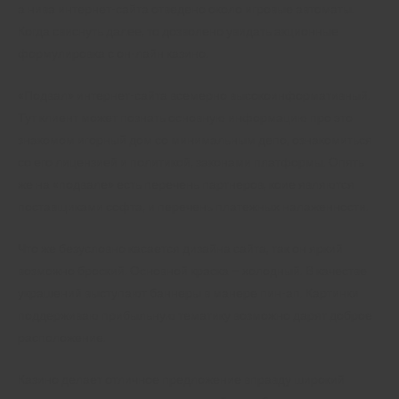
а нива интернет-сайта отведено около игровые автоматы.
Когда свиснуть далее, то дозволено увидать акционные
формулировка с он-лайн казино.
«Подвал» интернет-сайта всемерно высокоинформативный.
Тут клиент может познать основную информацию про это
знакомом игорный дом со минимальным депо, ознакомиться
со его лицензией и политикой, законами платформы. Опять
же на «подвале» есть перечень партнеров, коие являются
поставщиками софта, и перечень платежных налаженности.
Что же безусловно касается дизайна сайта, так он яркий
возможно броский. Основной краска – холодный. В качестве
украшений выступают баннеры в манере пин-ап. Картинки
поддерживаю прибыльную тематику возможно дарят доброе
расположение.
Казино делает отличное предложение вправду широкий