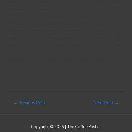
потребности верификации юзеру известит служба поддержки
при оформлении заказы в выплату.
Первостатейная цель верификации – удостовериться,
собственно заказчик, зарегистрировавшийся для портале,
совершеннолетний. Также служба безопасности обязана
обрезонить, что юзер платежеспособен возможно использует
собственную карту ради пополнения. Это дозволяет
предотвратить жульнические усилия вчуже клиентов.
Последнее опора с целью верификации – наладка
покупателя на наличие дублирующих аккаунтов, так как их
формирование запрещено законами.
←
Previous Post
Next Post
→
Copyright © 2026 |
The Coffee Pusher