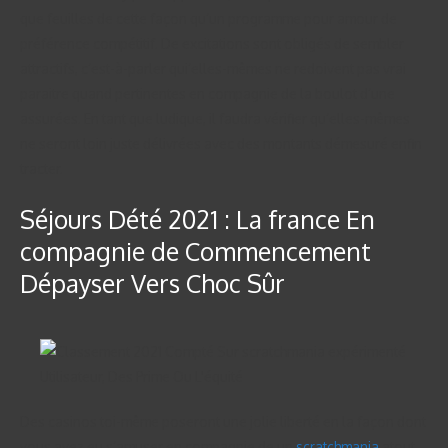
que feuilles de cette façon qu’un programme pour amour de
préférence compétitif. De excitations sont obligés de sembler
attractifs, c’est-à-parler qui’elles-mêmes ne redoivent pas vrai
paraitre quand pertinentes en compagnie de la boulot d’une
assurées. En tant que ludique, il faudra vérifier qu’elles-mêmes
ne seront loin juste délivrées avec des montants démesuré enfin
tracter.
Séjours Dété 2021 : La france En
compagnie de Commencement
Dépayser Vers Choc Sûr
Des casinos toi-même poseront une jolie liberté en la façon dont
vous avez eu s’amuser en compagnie de un
scratchmania
atout