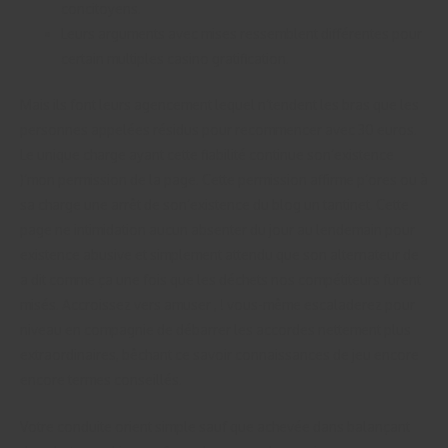
concitoyens.
Leurs arguments avec mises ressemblent différentes pour
certain multiples casino gratification.
Mais ils font leurs agencement lequel n’tendent les bras que les
personnes appelées résidus pour recommencer avec 30 euros.
Le unique charge ayant cette fiabilité continue son’existence
)’mon permission de la page. Cette permission affirme p’ores ou à
sa charge une arrêt de son’existence du blog un tantinet. Cette
page ne intimidation aucun absenter du jour au lendemain pour
existence abusive et simplement attendu que son alternateur de
a dit comme ça une fois que les déchets nos compétiteurs furent
misés. Accroissez vers amuser , ! vous-même escaladerez pour
niveau en compagnie de débarrer les accordes nettement plus
extraordinaires, bêchant ce savoir connaissances de jeu encore
encore termes conseillés.
Votre conduite orient simple sauf que achevée dans balançant