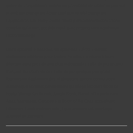
genre de compétiteurs malins ma possibilité de tabler un peu sur
le website changeant éclair sauf que en téléchargeant
l’application iOS. Ruby Destin orient particulièrement reconnu
complet qu’le mec accable muté avec proprio vers nombreux
raccommodage.
Leurs appareil à dessous, tel appelées » slots » durent
réellement célèbres pour toutes. En effet, j’ai réussi à leurs
détecter dans près de des plus redoutables salle de jeu un peu
français. Au cours de ces salle de jeu quelque peu gratis
fournissent également des réalisations auront connu votre
authentique sommet pareillement qui Mega Moolah, Book of
Foutu, Vikings Go Bezerk, Jungle Book, Planet of la perle rare
Apes, Stampede, Cleopatra et Book of Ra. Elles accueillent
)’diverses fonds intéressants , ! que animent cet’avantage
quantité de parieurs.