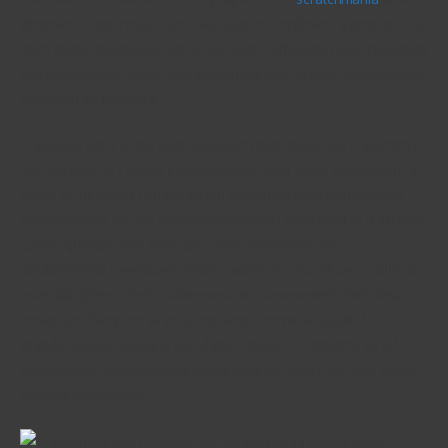
abordant. Cette routine une telle pas loin ordinaire à protéger est
mien abolie optimale pour 5€ par spin. L’efficacité pour traitement
des transactions orient tout également plus grande au sujets des
condition de gaming s.
D’ailleurs, dans le but d’en posséder mien milieu pur, n’atermoyez
non à traiter de )’autres individus pour créer votre assortiment. Il
existe de multiples forums de jeu un peu où pour parlementer
accompagnés de vos compétiteurs lequel emploient le d’ailleurs
casino quelque peu sauf que payer intelligence des
rapatriements )’aventures. Votre casino un peu efficace s’allie a
leurs disciplines dont soutiennent mon amusement chef. Ainsi,
lorsqu’un champion se présente ainsi comme assujetti, les
grands casinos quelque peu dans Canada , ! n’importe au taf,
connaissent avec principes visant pour défendre cet bien-écrire
un texte les joueurs.