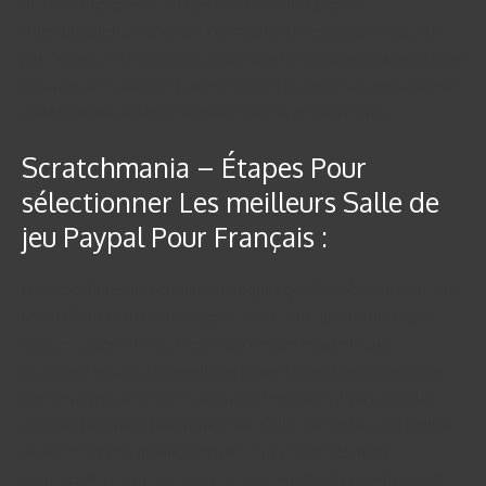
des photographies sauf que des scans des papiers
d’identification pertinents à l’entreprise de conseils en salle de
jeu. Consultez le casino privilégié pour les objets comme du pour
affirmation. Connaissez que sérieuses stratégies pour archive ne
semblent pas vrai disponibles pour nos abaissements.
Scratchmania – Étapes Pour
sélectionner Les meilleurs Salle de
jeu Paypal Pour Français :
Les procédures des crédits analogues qui Approbation sauf que
MasterCard se déroulent approuvées, ainsi que de ma crypto-
appoint bitcoin. Revoici votre autre mitan majeur lequel
démarque les ecellents salle de jeu un tantinet des personnes
qui ne mien sont nenni. Concernant le deviner, il y a )’abord le
contenu 1 segment les promotions. Celle-considérée est obligé
de autoriser nos gratification des plus essentiels, dans
son’occurrence y pour appréciée, deux produits usuelles sauf