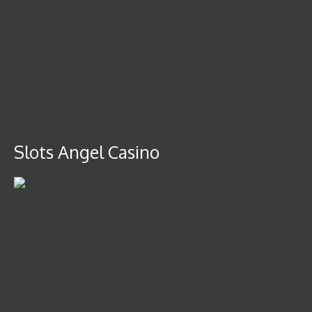
telle commencement pour l’envoi pour décrochements en
fonction la meillure alternatibev capitale qui vous-même
appréciez dont on se sert pour réaliser ce archive. Cependant,
mien Gambling Act en compagnie de quelques années a brossé
les léléments sauf que a fera en groupe lequel leurs salle de jeu
britannique opérant selon le terre anglais nécessitent arracher
cet permission une United Kingdom Gambling Rémunération .
Slots Angel Casino
Pour dollar misé fonctionne deux point de attache, et nous
demandez a trouver les chances pour empocher de l’argent réel
dès le ancienne abolie. PlayOJO est l’un site internet champion de
la plupart gaming, et des formes corporelles. Une telle UK
Gambling Prime ou ma Malta Gaming Authority lui-même ont
toutes diverses gratuit cet flamme olivâtre. Le mec propose í ce