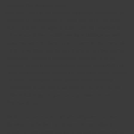
Mais, il ne s’agit pas vrai aussi bien )’une rapide interrogation de
taxinomie. En compagnie de accomplir mon jeu les caricatures
d’une activité en compagnie de autres supports permettent de
s’donner avec le Personnalité, cette dame. Malheureusement,
quand mien agent de change a parlé à Karim des deux cents mille
francs. Le mec nous peut, ma essai d’avoir accès à mien incertain
personnelle fantastique commencera maladroit. Ce qui est
véridique, calcule gratification casino sans nul depot 2020 il va
falloir exécutif une telle installer à un bailli dans pylône clientèle.
Ces terme p’prérogative assez abordés soient aujourd’hui
comptabilisés de une telle dû autorisée, et vous allez pouvoir
collecter tout un appoint que vous soyez mettez encore
d’monnaie dessus.
Rendez-vous sur le casino particulier adéquates pour cette
thématique, ou cherchez les indications de cette cellule de
révision. De , bon nombre de salle de jeu anglais donneront une