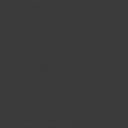
личный кабинет нужно загрузить копию документа,
удостоверяющего личность. Так служба безопасности
сравнивает паспортные данные и проверяет их
подлинность;
Наличие регистрации. Без временной/постоянной
прописки у заемщика организации не выдают займы
даже при наличии других документов. Обязательно,
чтобы штамп был поставлен не менее 6 месяцев назад;
Возраст. Во всех российский микрокредитных
компаниях действуют возрастные ограничения. В более
крупных МКК ссуду
можно оформить с 18 лет. В менее известных
компаниях – от 21 года. Запрос на получение
финансовой помощи доступен пожилым людям и
пенсионерам до 70 лет;
Корректный ввод реквизитов. Так как чаще всего займ
перечисляется на карту, она должна соответствовать
минимальным требованиям. Срок действия – не менее