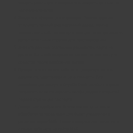
вводить реальную информацию, сверять данные на
наличие опечаток.
Введите информацию о доходах. Рекомендуется
вписывать точный ежемесячный доход, можно
неофициальный, так как организации не запрашивают
дополнительные справки для подтверждения.
Внесите данные платежных реквизитов. Карта не
должна быть заблокирована, так как на нее поступят
средства после одобрения заявки.
Прикрепите в личном кабинете цифровую копию
документа, удостоверяющего личность. Для
верификации аккаунта служба безопасности вправе
попросить клиента сделать селфи рядом с открытой
первой страницей паспорта.
Дождаться одобрения. В течение минуты после
обработки запроса заемщик будет уведомлен о
решении через SMS. Также информация появится в
личном кабинете на сайте МКК.