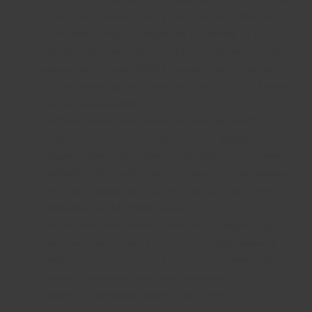
4 месяцев с момента поступления ссуды. Разрешается
использовать карты Сбербанка, Тинькофф, ВТБ с
маркировками Visa, MasterCard, МИР. Денежные займы
можно получить на Maestro только в том случае, если
вы получаете зарплату/пенсионные выплаты на карту с
данной маркировкой;
Рабочий мобильный номер. Телефон должен быть
актуальным, так как с его помощью менеджер
поддерживает связь с заемщиком. Кроме этого, через
рабочий мобильный номер пользователь подтверждает
валидность аккаунта и подписывает договор путем
ввода кода из SMS-сообщения;
Актуальный email. Электронная почта требуется для
получения рассылки о специальных предложениях,
уведомления о повышении лимитов. В случае утери
пароля от аккаунта, восстановление доступа к
профилю происходит через email. Поэтому
электронный адрес должен быть действующим.