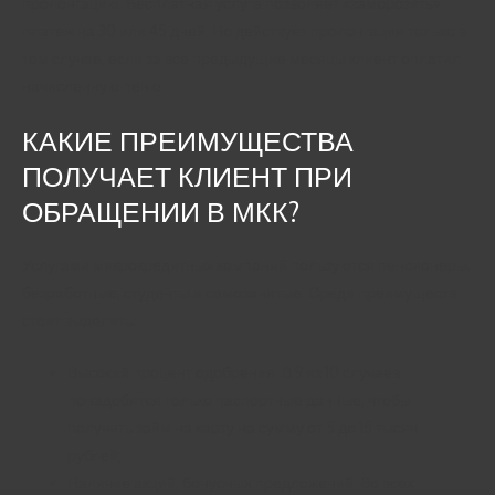
пролонгацию. Бесплатная услуга позволяет «заморозить»
платеж на 30 или 45 дней. Но действует пролонгация только в
том случае, если за все предыдущие месяцы клиент оплатил
начисленную пеню.
КАКИЕ ПРЕИМУЩЕСТВА
ПОЛУЧАЕТ КЛИЕНТ ПРИ
ОБРАЩЕНИИ В МКК?
Услугами микрокредитных компаний пользуются пенсионеры,
безработные, студенты и самозанятые. Среди преимуществ
стоит выделить:
Высокий процент одобрения. В 9 из 10 случаев
понадобятся только паспортные данные, чтобы
получить займ на карту на сумму от 5 до 15 тысяч
рублей;
Наличие акций, бонусных предложений. Во всех