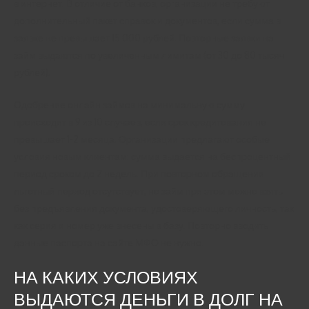
в интернет. В отличие от банков, организации не требуют
дополнительный пакет справок и документов, если сумма в
заявке не превышает 15 000 рублей. Повторные заявки на
займ выдаются по увеличенным лимитам (от 30 до 80 тысяч
рублей).
Одобрение онлайн займов на минимальную сумму
происходит в 9 из 10 случаев, если срок кредитования не
превышает 1-2 месяца. Организации предлагают особые
условия новым клиентам: сумма выдается на беспроцентный
период сроком до 2 недель. При повторном обращении
льготный период отсутствует, но займ при этом можно взять
без предъявления документа, удостоверяющего личность, так
как серия и номер уже внесены в базу. Повторно вводить
данные паспорта на сайте МФО не нужно.
НА КАКИХ УСЛОВИЯХ
ВЫДАЮТСЯ ДЕНЬГИ В ДОЛГ НА