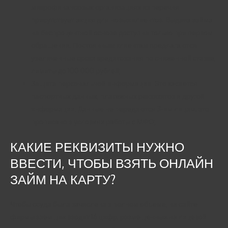
микрофинансовых организациях из перечня
присутствует акция для новых клиентов. Выдача займа
на беспроцентной основе доступна только при первом
обращении. Постоянным клиентам предлагаются
увеличенные сроки кредитования по сниженной ставке,
лимиты до 100 000 рублей;
Защита персональной информации. Это касается
паспортных данных, платежных реквизитов и другой
информации. Данные не передаются 3-им лицам, это
прописано в условиях работы с МФО;
КАКИЕ РЕКВИЗИТЫ НУЖНО
ВВЕСТИ, ЧТОБЫ ВЗЯТЬ ОНЛАЙН
ЗАЙМ НА КАРТУ?
Чтобы ссуда была зачислена в полном объеме, на сайте
фирмы заемщик вводит 16 цифр, размещенных на лицевой