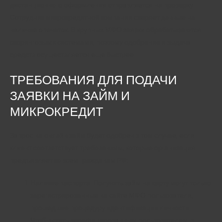
дистанционного оформления отправляется на проверку.
Сотрудник микрокредитной компании сверяет данные на
наличие опечаток. В крупных МФО заявки обрабатываются
скоринговыми системами, поэтому одобрение и выдача
средств осуществляется еще быстрее.
ТРЕБОВАНИЯ ДЛЯ ПОДАЧИ
ЗАЯВКИ НА ЗАЙМ И
МИКРОКРЕДИТ
Запрос на онлайн займ будет одобрен в том случае, если
клиент соответствует требованиям, которые организация
предъявляет ко всем гражданам РФ:
Наличие паспорта. Получить займ на карту могут только
зарегистрированные на сайте МФО пользователи,
прошедшие процедуру идентификации личности.
Чтобы стать верифицированным пользователем, в