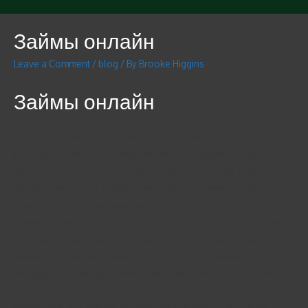
Займы онлайн
Leave a Comment
/
blog
/ By
Brooke Higgins
Займы онлайн
Для получения онлайн займа на карту, воспользуйтесь
услугами одной из 40 представленных микрофинансовых
организаций. Компании выдают микрозаймы под нулевой
процент, если клиент обращается за финансовой помощью
впервые. Для пенсионеров до 65 лет и студентов
предусмотрены индивидуальные условия: льготный период, в
течение которого не начисляется пеня (от 10 до 14 дней),
низкая процентная ставка (от 0,5%). Для сравнения, по
стандартному тарифу начисляется до 1% от суммы в сутки.
Кроме того, что подача запроса происходит онлайн, клиенты