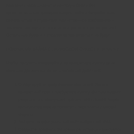
Компании наращивают клиентскую базу и без
дополнительных проверок выдают займы безработным,
самозанятым и студентам. Единственное требование –
наличие паспорта и штампа на странице с регистрацией.
Остальные бумаги и справки запрашиваться не будут.
ПОЛУЧЕНИЕ ЗАЙМА С ПЕРЕВОДОМ СРЕДСТВ НА КАРТУ
Чтобы получить микрозаймы на конкретную сумму денег,
заемщик должен выполнить несколько действий:
Отсортируйте предложения компаний. Указав
конкретный срок и требуемую сумму, фильтр выдаст
результаты с наилучшей процентной ставкой. Через
калькулятор можно посчитать переплаты у каждой
фирмы.
Войдите на официальный сайт выбранной МКК.
Создайте профиль. Во время регистрации требуется