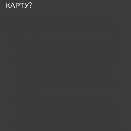
КАРТУ?
У каждой компании присутствует программа лояльности.
Предложения можно отсортировать с помощью фильтра:
еКапуста. Номинальный размер онлайн займа – 100
рублей. Если гражданин оформляет запрос на срок от 7
дней, займ будет выдан под нулевой процент.
Монеткин. МФО выдает деньги в долг от 10 000 рублей.
При этом беспроцентный период кредитования
составляет 14 дней. После окончания льготного
периода пеня начисляется по классическому тарифу
(1% в день).
Cash Advisor. Заявки принимаются от 500 рублей.
Отсутствует льготный период, но по классическому
тарифу пеня начисляется в размере 0,5% в сутки.
Konga. Минимальный срок кредитования – 14 дней.
Организация предлагает наиболее выгодную ставку в