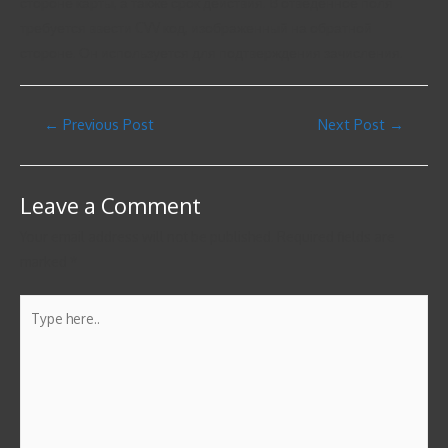
стороне карты, а также срок действия. В отведенное поля
требуется ввести CVV код, изображенный на обратной
стороне. Он используется для подтверждения зачисления.
←
Previous Post
Next Post
→
Leave a Comment
Your email address will not be published.
Required fields are
marked
*