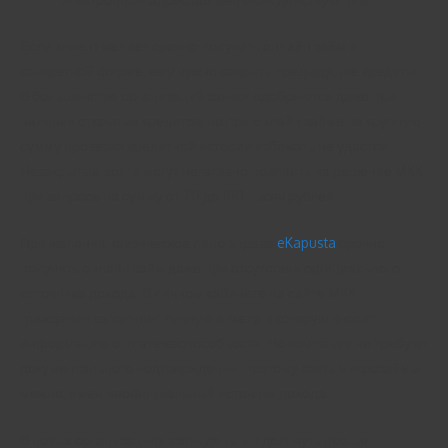
Если клиент желает срочно получить онлайн займ в
конкретной фирме, ему нужно закрыть предыдущие кредиты.
В большинстве организаций заявки одобряются даже при
наличии открытых кредитов, но при онлайн займе на крупную
сумму проверки кредитной истории избежать не удастся.
Незакрытые долги могут негативно повлиять на решение МКК
при запросе на сумму от 70 до 100 тысяч рублей.
При желании, физическое лицо вправе
eKapusta
срочно
получить онлайн займ даже при отсутствии официального
источника дохода. В личном кабинете на сайте МКК
гражданин заполняет личную анкету, в которую вносит
информацию о платежеспособности. Но компании не требуют
документального подтверждения, поэтому взять микрозаймы
можно, имея неофициальный источник дохода.
В новых организациях взять деньги в долг чуть проще.