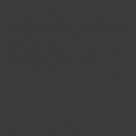
При дистанционном оформлении займа онлайн среднее
время ожидания – не более 3 минут. Во всех фирмах из
каталога запросы обрабатываются в автоматическом режиме,
поэтому заявки на получение ссуды можно отправлять в
выходные и праздничные дни.
Чтобы онлайн займ через сайт компании был гарантированно
одобрен, рекомендуется проверять паспортные данные,
ФИО, дату рождения и другую информацию. При
несоответствии запрос будет отклонен. Если данные введены
неверно во второй раз, аккаунт могут заблокировать.
Если заемщик не успел погасить долг вовремя, запись о
просрочке отправляется сотрудниками организации в бюро
кредитных историй. Таким образом, у гражданина портится
КИ, и в будущем брать микрозаймы на карту он не сможет.
Чтобы не допустить просрочек, рекомендуется использовать