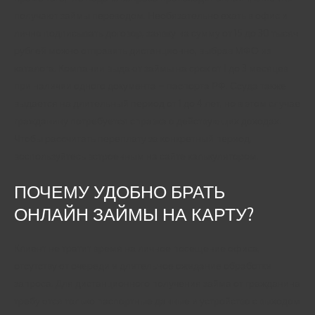
получают займы переводом. Необязательно ехать в офис и
лично подписывать договор, заявку на сумму от 15 до 30 тысяч
рублей можно отправить дистанционно, выбрав МФО из
каталога. Компании выдают займы на срок от 1 до 3 месяцев
при наличии одного документа – паспорта РФ. Ссуда также
выдается на длительный период от 1 до 4 лет, но в этом случае
гражданину потребуется справка о действующих доходах.
Чтобы рассчитать переплату за конкретный период,
воспользуйтесь встроенным на сайте калькулятором.
ПОЧЕМУ УДОБНО БРАТЬ
ОНЛАЙН ЗАЙМЫ НА КАРТУ?
Клиент не тратит время на личное посещение офиса,
отсутствуют очереди и длительное ожидание обработки
запроса. Для дистанционного получения займа от гражданина
требуются только паспортные данные и устройство с выходом