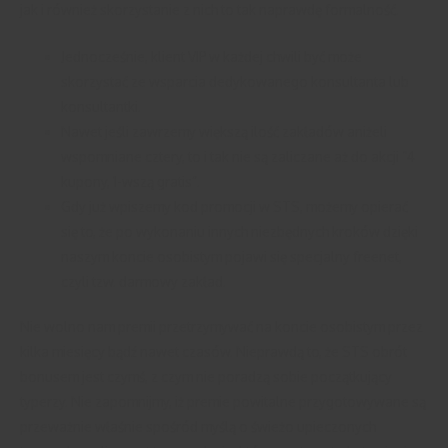
jak i również skorzystanie z nich to tak naprawdę formalność.
Jednocześnie, klient VIP w każdej chwili być może
skorzystać ze wsparcia dedykowanego konsultanta lub
konsultantki.
Nawet jeśli zawrzemy większą ilość zakładów aniżeli
wspomniane cztery, to i tak nie są zaliczane aż do akcji “4
kupony, 1-wszą gratis”.
Gdy już wpiszemy kod promocji w STS, możemy opierać
się to, że po wykonaniu innych niezbędnych kroków dzięki
naszym koncie osobistym pojawi się specjalny freenet,
czyli tzw. darmowy zakład.
Nie wolno nam premii przetrzymywać na koncie osobistym przez
kilka miesięcy bądź nawet czasów. Nieprawdą to, że STS obrót
bonusem jest czymś, z czym nie poradzą sobie początkujący
typerzy. Nie zapomnijmy, iż premie powitalne przygotowywane są
przeważnie właśnie spośród myślą o świeżo upieczonych