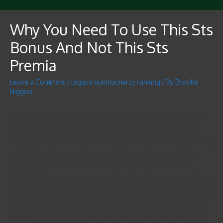
Why You Need To Use This Sts
Bonus And Not This Sts
Premia
Leave a Comment
/
legalni bukmacherzy ranking
/ By
Brooke
Higgins
STS oferuje nam także pierwszy warsztat za darmo za kwotę 29
złotych. Jednak aby wypłacić te pieniądze, musimy obrócić tą
kwotą 3-krotnie według minimalnym kursie łącznym 1-wszą. ninety
ów kredyty. Gdy pozostaniemy chcieli korzystać z wszelkiego
innego bonusu, to trzeba zaznaczyć taką chęć w zakładce
„BONUSY”, którą wydobędziemy na własnym koncie gracza. Tam
mamy możliwość uaktywnić każde dostępne freebety lub zakłady
bez ryzyka, które będziemy potrzebowali wykorzystać według
wpłacie. STS proponuje całkowity pakiet bonusów startowych