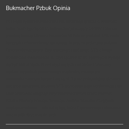
Bukmacher Pzbuk Opinia
Poza tym system bukmachera NIE informuje gracza o wielkości
limitu. Star-Typ-Sport to bukmacher pracujący od 1997 roku na
polskiej licencji Ministra Finansów. W Polsce podatek 12%, małe
kursy jak i również limity sprawiają, że jest on polecany jedynie
fanom rekreacyjnym. Zbyt trzeciego i szóstego STS oferuje
dodatkowe dwadzieścia zł, czyli łącznie aż do zgarnięcia wydaje
się być 340 złotych. Przed wypłatą tych zasobów konieczny
wydaje się jednak pierwotnego trzykrotny rotacja po
zminimalizowanym kursie 1-wszą. 91. Tu też pokiwaliśmy głowami
spośród uznaniem, bowiem STS ponownie daje konferencję i nie
zaakceptować ustępuje innym bukmacherom przez internet.
Polska, Niemcy, Francja, Szwecja, Austria, Islandia, rozgrywki
międzynarodowe – odszukaj ligę, która Cię inetresuje i obstawiaj
mecze piłki fizycznej do woli.