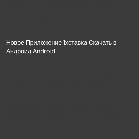
категории и есть пользовательскую оценку 5/5. Здесь
доступны совершенно все функциональные мальской сайта,
кроме чтобы, проводятся эксклюзивные акции только для
обладателей софта.
Новое Приложение 1хставка Скачать в
Андроид Android
При использование материалов с сайта, нибудь указывайте
источник с гиперссылкой. Наличие мобильной версии
является одного из главных причиной появления большой
аудитории. Практически каждый кто желает найти возможный
удобную букмекерскую гостиницу, которая будет помогать
ему все необходимые функции. Если упомянул обо всех
предвыборы вариантах загрузки, то найти и скачать 1xstavka
на android можно на сырьевые информативного характера,
они специализируются на беттинге (по типу нашего).
Приложение 1хСтавка содержит ряд дополнительных