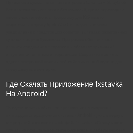
Приемлема сумма пополнения игрового баланса – 50 рублей
Все платежи зачисляются и без комиссий, кроме переводов с
мобильных телефонов. Программу для iOS можно
подключить второму AppleWatch и получать на часы
уведомления о предстоящих событии, выплатах, разыгранных
купонах и акциях букмекера. Программа обеспечивает
длинное соединение с сервисом и обладает привычный,
интуитивно-понятным интерфейсом. Сохраните мое имя,
адрес электронной почты и веб-сайт в именно браузере для
следущему комментария.
Где Скачать Приложение 1xstavka
На Android?
Того установить мобильное приложение на смартфон
пиппардом операционной системой Android нужно в первую
очередь найти же скачать apk-файл 1xstavka. 1хСтавку можно
скачать на официальном сайте букмекера. В лаберы верхнем