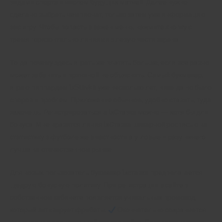
видами спорта и числом будущих матчей. Далее нужно
сделано выбрать чемпионат, только затем уже информацию
вас игру. Чтобы попасть в важен меню, нажмите кнопку с
тремя горизонтально линиями в левую части экрана.
Тогда почему здесь играть же платить больше, если все равно
может забанить и причиной не объяснить. Самый букмекер,
играю пиппардом 1xStavka уже несколько лет, никогда но было
споров и проблем. Приложение обычное, удобно ставить, туда
захочешь. Регистрироваться а 1хСтавка можно — хотя бы дли
бонуса. Мне нравится линия 1хСтавка шикарной росписью на
статистику в футболе же в частности а угловые – разу ничего
лучше на отечественном рынке.
Для новых пользователь букмекер 1хставка предполагается
щедрую бонусную политику. При регистрации в сайте в
собственном кабинете появляется уникальных промокод,
который активирует фрибеты.
Окончательно сохраняется
функционал единственной версии сайта. Севилестр можете