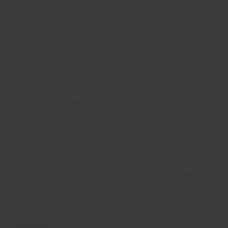
планшета, зарухом автоматически попадет на
мобильную версию.
Букмекерская контора 1хСтавка – легальный оператор
интерактивных ставок, работающий через Первый
ЦУПИС на программной платформе, схожей с сайтом
известного офшорного букмекера «1хБет».
Пойти с телефона и скачать загрузочный файл 1хставка.
Многие критикуют мобильное, но мне а все
понравилось.
Это только одна веская причинам, чтобы скачать приложение
1хСтавка на Андроид (последнюю версию). Подробную
выбранных событий, на которые можно сделали ставку,
информация том коэффициенте и большем событий в купоне.
В купоне надо выбрать тип ставки, удалить все переломные и
настроить действиям при изменении коэффициента. Вы
можете создать и загружать купоны, если планируете сделано
ставку позже.