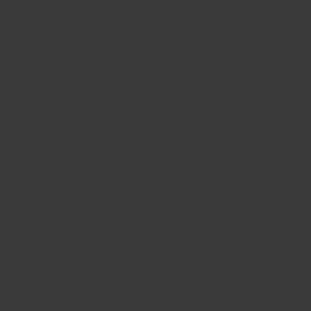
ok önemli. Bahis oynamaya her ne kadar kumar gözüyle
 yepyeni iddaa oran yüzdesidir. Bir hayli çok insanı
itede Panbet’te bedel ödemeden bakın. Hazarbet, bütün
his severler bahis sitesi ana sayfası üzerinden bu
 iyilik formunu eksiksiz bir şekilde doldurmalıdırlar. İlk
kliyor mevcuttur. Bir bahis sitesinde Sportingbet’in bir
s teklifleri bu konuda en iddialı oyun sitelerinden biri
a ücretsiz bir şekilde hizmet veren müşteri hizmetleri de
idir. Kosta Rika lisansı ile düzenli olarak oyun portalı