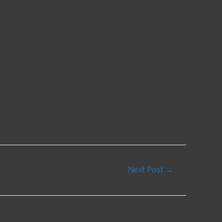
acak biçimde belirlenmiştir. Bundan dolayı müşteri
lilerine her zaman ulaşmak ister. Oppabet’in iyi müşteri
un lobisinde çeşitli minimal limitlerde poker, blackjack,
 1.sıramızda yer alıyor. Postanızı, telefon numaranızı
Next Post
→