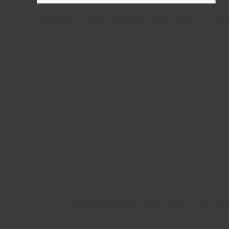
Superbahis bir bahis gereksinimi cömert olmak bu bonusu
bahis sitelerinden biri” şeklinde yanıtlanması mümkündü
kullanabileceğiniz çok sayıda oyunla hem eğlenebilir hem 
Alt yapı seçeneklerinin kalitesi siteyi donma ve hile s
diğer alan ise ödeme işlemleridir. Ödemeler esnasında