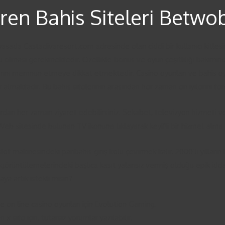
eren Bahis Siteleri Betwo
iyasada Castadivaresort.com adresinde olan ciddi bir kullanıcı kitles
 olması gerekmektedir. Özellikle bonus ve oyun çeşitliliği bakımında
ını memnun etmeye dikkat etmektedir. Casino oyunları ve bahis oyun
 almaktadır. Bu bahis sitelerinin arasından her zaman en iyilerini te
rdan her zaman ziyaret edebilirsiniz. Sekabet, televizyon hizmeti ve
r. Web sitesinde bulunan TV ikonuna tıklayarak keyifli bir hizmet alma 
lot makinesindeki paribahis giriş kolu çevirmek kalır. 2000’li yıllar
ı görüntülemelerindeki başlıca kasıt yalansız vermiş olduğu epik idda
ya artık istekli misin?
ine on line casino oyunları için Evolution Gaming.
x site için, tutarsız yorumlar yazılabilir.