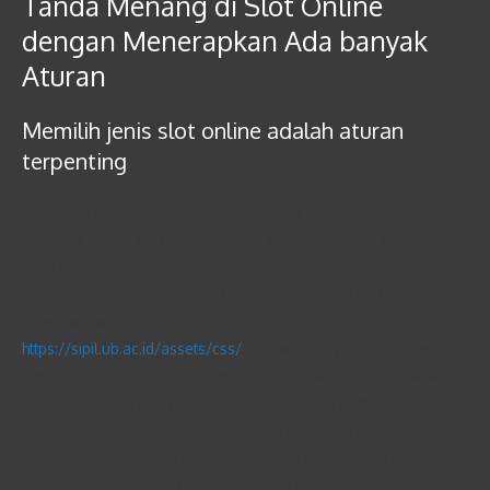
Tanda Menang di Slot Online
dengan Menerapkan Ada banyak
Aturan
Memilih jenis slot online adalah aturan
terpenting
Wawasan utama yang diterapkan penjudi slot masa kini disebut
jenis slot online atau varians. Barusan menunjukkan seberapa
amat banyak dan seberapa sangat sering permainan ini
menambahkan kemenangan. Periodisitas sampai jumlah
kemenangan memperoleh sangat berbeda,
https://sipil.ub.ac.id/assets/css/
juga ada banyak variasi yang
terdiri, tetapi untuk kesahajaan, kita dapat menunjukkan bahwa
setiap alat game memiliki jenis varians rendah, normal, dan tinggi.
Slot varians rendah bermanfaat setiap beberapa saat mencoba,
tetapi kemenangannya tidak akan terlalu bagus untuk anda.
Supaya varian sedang mampu memberi Anda seluruh kecil