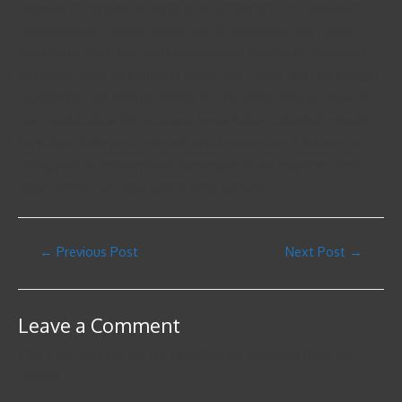
Dibawah ini berlaku terutama buat permainan slot. Sekalipun
memenangkan jackpot seakan dapat mengubah celik orang.
Anda harus diarahkan pada pengalaman mengalami perjudian.
Jika bahan Anda adalah profit besar saja, Orang akan kehilangan
keuntungan dari semua seminar ini. Dan perlu di ingat bahwa jika
gak mendapatkan kemenangan besar itupun bukanlah sebuah
kejatuhan. Anda perlu mencari tahu kemampuan di dalamnya
sebagai terus bermain pasti menempatkan diri Player tersebut
dalam antrian sebagai jackpot yang berguna.
←
Previous Post
Next Post
→
Leave a Comment
Your email address will not be published.
Required fields are
marked
*