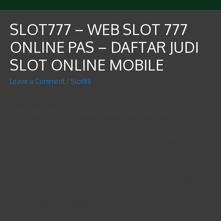
SLOT777 – WEB SLOT 777
ONLINE PAS – DAFTAR JUDI
SLOT ONLINE MOBILE
Leave a Comment
/
Slot88
Aneka permainan judi slot 777 poker resmi gacor 2023
merupakan video pertaruhan betting yang dibesarkan oleh
provider alternatif judi slot online king online resmi.
Gameplaynya sederhana dan mudah untuk dimenangkan.
Keharuman slot resmi kagak terlepas dari makin banyaknya
permainan yang disediakan di situs judi tersebut terpercaya dan
banyaknya site raja slot yang sah. Situs slot judi poker online
gacor ini telah memiliki lisensi yang valid, sebagian besar id
tempat bertaruh sebagian besar jenis judi judi poker dapat
didaftarkan secara cepat, mudah serta gratis.