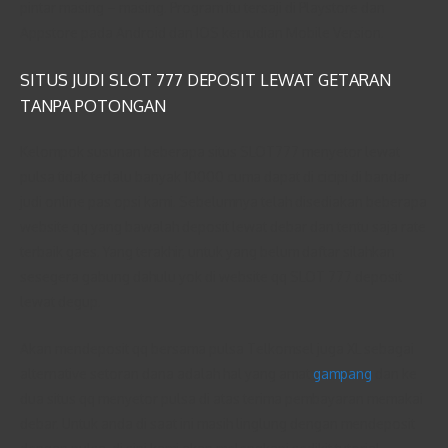
pintar masing – masing. Program itu tersaji di Playstore dan
Appstore pada Android dan IOS kemudian Mobile Version.
SITUS JUDI SLOT 777 DEPOSIT LEWAT GETARAN
TANPA POTONGAN
Kelompok susunan beberapa situs SLOT777 menyetor lewat
pulsa tidak terlalu banyak 10000 cuma dapat di cicipi di bandar
judi online pas opsi kami. Sebelumnya telah disediakan beberapa
website qq yang bawalah deposit lewat debar dan tentu saja rate
terbaik gaes. Yang terakhir, untuk yang belum daftar silahkan
sesegera gabung dahulu yok di website qq SLOT 777 deposit
lewat degup.
Akan mendeposit qq bersama pulsa Telkomsel juga XL sebagai
alternative setoran dana adalah hal yang amat
gampang
dan ke
dua situs qq menyetor pulsa di atas terima pembayaran memakai
debar. Untuk anda di saat ini masih linglung dengan mendeposit