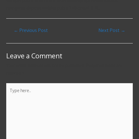
dengan pulsa, di sini kami akan melengkapi sedikit tutorial
mengenai deposit melalui pulsa Telkomsel & XL.
←
Previous Post
Next Post
→
Leave a Comment
Your email address will not be published.
Required fields are
marked
*