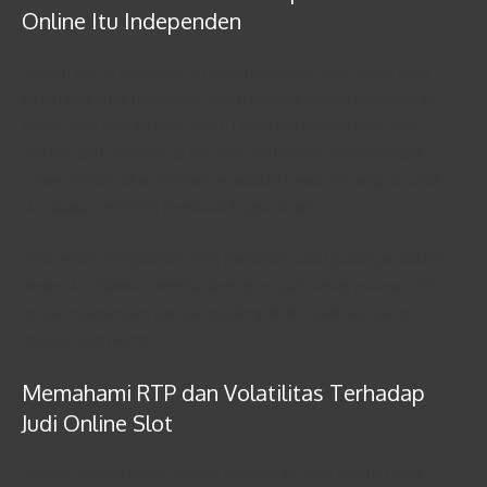
Online Itu Independen
Pemain slot di casino tanah suka menunggu saat mesin yang
telah lama tidak membayar. Kamu berpikir bahwa penghasilan
besar akan saat itu juga diraih. Tetapi jika Penjudi ingin tahu
tentang jurus menang di alat slot, Anda esensial memahami
bahwa kebanyakan permainan adalah rawak. Perangkat lunak
slot diatur oleh RNG (Pembuat Angka Acak).
RNG berarti pengaturan yang menahan suatu gulungan dalam
mesin slot. Namun mereka diprogram jauh setiap putaran slot
online independen dari yang paling akhir. Tidak ada yang di
maksud slot memori.
Memahami RTP dan Volatilitas Terhadap
Judi Online Slot
Sangat penting untuk memilik permainan yang ampuh untuk