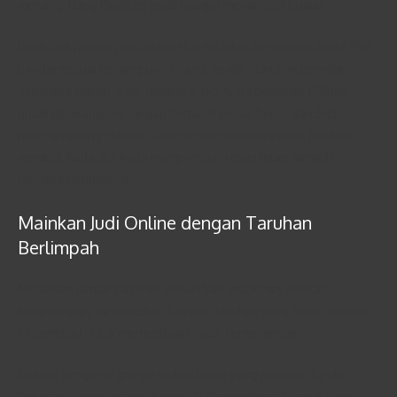
menang. Uang Pastikan anda mampu menangani buaian.
Lebih baik jangan pernah melebih-lebihkan kebesaran Anda. Pilih
bandar sesuai kemampuan Orang, apabila taruhan beredar
beberapa pilihan. Saja, misalnya, jika Anda berisikan 100ribu
untuk dipasangkan, jangan bertaruh benar-benar dari 5ribu
masing-masing putaran. Dengan sdepenuhnya cara, naikkan
nominal Anda jika Anda memperoleh, tetapi tetap memiliki
rencana taruhannya.
Mainkan Judi Online dengan Taruhan
Berlimpah
Menawan jumlah paylines penuh baik untuk meyakinkan
kemenangan. menentukan bayaran taruhan yang Bettor mampu,
ini bertekad untuk memperbaiki cacat kemenangan.
Jackpot progresif artinya hadiah besar yang menanti di jeda
beberapa mesin atapun kasino. Dalam terdapat banyak kasus,