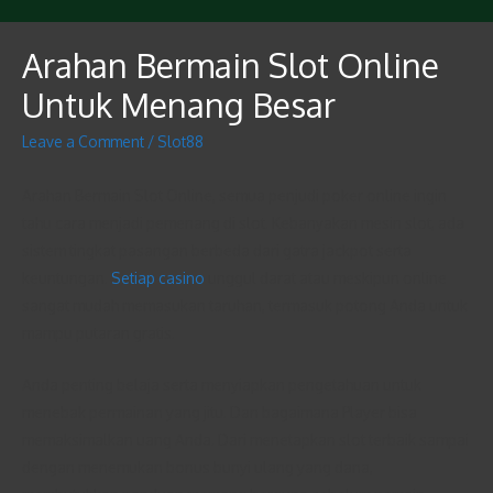
Arahan Bermain Slot Online
Untuk Menang Besar
Leave a Comment
/
Slot88
Arahan Bermain Slot Online, semua penjudi poker online ingin
tahu cara menjadi pemenang di slot. Kebanyakan mesin slot, ada
sistem tingkat pasangan berbeda dari gatra jackpot serta
keuntungan.
Setiap casino
unggul darat atau meskipun online
sangat mudah memasukan taruhan, termasuk potong Anda untuk
mampu putaran gratis.
Anda penting belaja serta menyiapkan pengetahuan untuk
menebak permainan yang jitu. Dan bagaimana Player bisa
memaksimalkan uang Anda. Dari menetapkan slot terbaik sampai
dengan menemukan bonus bunyi ulang yang dana,