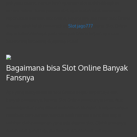
judi yaitu casino, namun kini kejuaraan slot sudah dibagikan
secara online. Sama pemain slot agar sudah tidak menerima
repot untuk bermain slot online, karena kini usai hadir Slot Online
dengan tidak kalah menerapkan
Slot jago777
darat. Slot Online
dapat kalian menjajal pada situs judi online terpercaya saat
Seseorang browsing di jejaring sosial.
Bagaimana bisa Slot Online Banyak
Fansnya
Apa yang menyebabkan Slot Online begitu terpercaya dan
banyak pemainnya, karena Slot Online mempunyai tema, fitur,
sistem gambar yang dibuat sedemikian mungkin. Sampai-sampai
membuat para pemain biarpun tidak merasa kesal dan dapat
terhibur oleh permainan yang ada digame slot. Oleh karenanya
sudah tidak ganjil lagi, jika berjudi slot menjadi sebagian