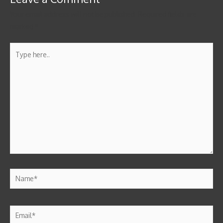
Your email address will not be published.
Required fields are
marked
*