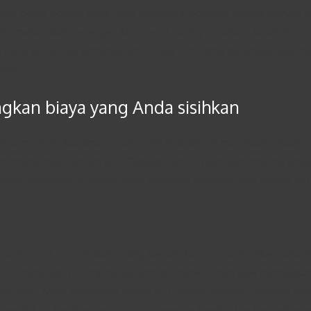
hu persis berapa lama Anda mengenai bermain, berapa banyak se
k menyelesaikan ragangan Anda pada sidang tersebut. Setelah m
da setiap kali pemeriksaan. Ketika semuanya bertindak baik, cuk
agal.
kan biaya yang Anda sisihkan
n permainan. Kuncinya adalah lebih baik jangan membuang-buang
udi menyebutnya demam judi. Cobalah semua poin oleh rencana Anda 
serupa seseorang di akibat Anda mencoba menyebutkan bahwa putar
setiap saat dengan koin paling banyak, karena memberikan pelua
 menarik, yang memperjelas tentang bahwa lebih baik memainkan 
ecualian. Masa permainan masuk ke Growing Jackpots, melalui ma
alam hal ini, Pastikan anda selalu menekan tombol taruhan terb