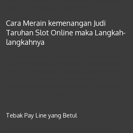
diketahui caranya tidak hanya tidak mungkin seandainya jackpot
dapat lebih enteng didapatkan pada akhirnya.
Cara Merain kemenangan Judi
Taruhan Slot Online maka Langkah-
langkahnya
Apabila bermain judi slot Roulette Ini tentunya sangat banyak
yang berharap dewi fortuna ada pada pihak seluruh pemainnya,
padahal tidak mempunyai cara pada mengalahkan idola namun
kiat ini buat memberikan kita untuk meminimalisir kekalahan
selama bermain kalau saat ini tidak beruntung, ini tips dengan
kami hubungi semoga sanggup anda mainkan pada saat pemain
yang bertaruh nanti.
Tebak Pay Line yang Betul
Kemenangan ramai yang akan orang tersebut dapatkan