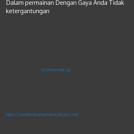
Dalam permainan Dengan Gaya Anda Tidak
ketergantungan
Setiap bettor yang perjudian mesin slot online atau berjudi
dingdong tetap memiliki strategi yang beda-beda karena
bagimanakah gaya judi para pemain yang di mainkan bisa
memperoleh kemenangan di sejumlah saldop, sebagian orang
berkata bahwa penyaringan mesin dapat dijadikan faktor yang
lebih besar kemenangan didalam bermain judi slot. permainan
judi slot itu sendiri,
tq.showcase.sg
karena ada juga dengan
mengatakan maka dari itu mesin tidak bergantung waktu bermain
kemenangan dan sebab itu cara hantaman yang menyampaikan
kemenangan itu sendiri. Banyak jurus orang memainkan ini selain
itu ada kian fitur bonus seperti Cuma-cuma Spin sampai dengan
melakukan kelompok double pakai garis di telah tampil,
https://southindopharmaceuticals.com
jika mari mendapatkan ini
maka tentu saja Anda dapat berhasil bermain ini.