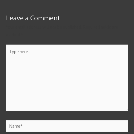
Leave a Comment
Your email address will not be published.
Required fields are
marked
*