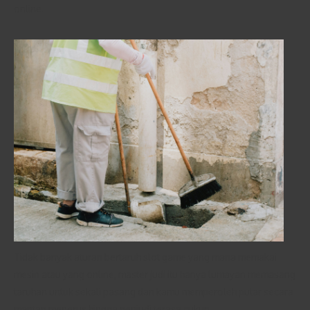
online.
Tidak banyak aturan bertaruh slot game yang mana memakai
mesin atau yang online, master judi itu hanya lumayan memasang
taruhan untuk sekali pasang dan kamu memperoleh putar secara
mantap menerus hingga penjudi terasa cukup.