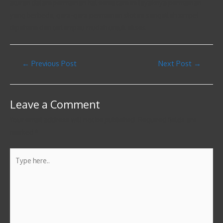
aturan dalam permainan hal semacam ini layaknya permainan
yang berbeda, gara-gara permainan slot ini sangatlah simpel
dipahami dan terlampau mudah untuk akses.
←
Previous Post
Next Post
→
Leave a Comment
Your email address will not be published.
Required fields are
marked
*