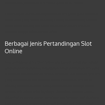
menemukan permainan slot online game ini itu online.
Tidak banyak aturan dalam permainan slot game guna memakai
mesin alias yang online, kita hanya lumayan memasang taruhan
untuk sekali pasang dan kamu boleh putar secara konstan
menerus hingga kalian terasa cukup.
Berbagai Jenis Pertandingan Slot
Online
Jenis permainan slot poker online ada banyak sekali dan variatif
langkah pembayarannya, kegaduhan setiap permainan slot yang
di edarkan kendarai model bonus tersendiri, jadi pilihkan opsi slot
yang berdasarkan tipe bermain tujuan. Permainan slot hal ini
dibilang permainan untuk paling mudah dalam sebagai model
taruhan judi online, tidak layaknya olah tubuh ataupun casino
dalam hal ini punyai aturan yang bisa saja lumayan daif dipahami
bagi seseorang awam yang gemari bermain judi online. Lebih-