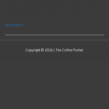
możliwość obstawiania spotkań ulubionych drużyn i sportowców.
Po prostu obstawiasz jak i również zbierasz punkty, które zdołasz
wymienić dzięki ekstra propozycje i okazje. Zaznacz wciąż …
Read More »
Copyright © 2026 |
The Coffee Pusher